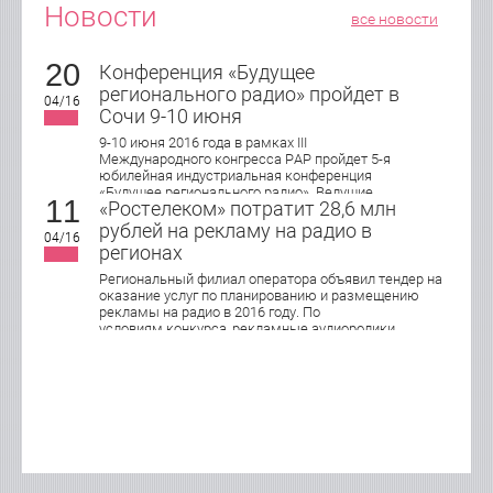
Новости
все новости
20
Конференция «Будущее
регионального радио» пройдет в
04/16
Сочи 9-10 июня
9-10 июня 2016 года в рамках III
Международного конгресса РАР пройдет 5-я
юбилейная индустриальная конференция
«Будущее регионального радио». Ведущие
11
«Ростелеком» потратит 28,6 млн
эксперты индустрии обсудят актуальные
подходы в управлении, продажах и маркетинге
рублей на рекламу на радио в
04/16
локального радио, юридические и
регионах
организационные аспекты работы
современной региональной радиостанции.
Региональный филиал оператора объявил тендер на
оказание услуг по планированию и размещению
рекламы на радио в 2016 году. По
условиям конкурса, рекламные аудиоролики
хронометражем 15 и 30 секунд будут
транслироваться в Кирове, Нижнем Новгороде,
Оренбурге, Пензе, Саранске, Самаре, Тольятти,
Саратове, Ижевске, Ульяновске и Чебоксарах.