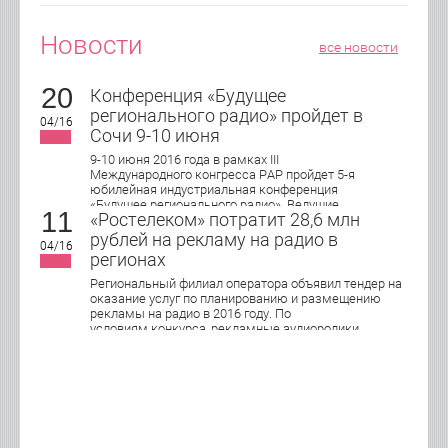
Новости
все новости
20
Конференция «Будущее
регионального радио» пройдет в
04/16
Сочи 9-10 июня
9-10 июня 2016 года в рамках III
Международного конгресса РАР пройдет 5-я
юбилейная индустриальная конференция
«Будущее регионального радио». Ведущие
11
«Ростелеком» потратит 28,6 млн
эксперты индустрии обсудят актуальные
подходы в управлении, продажах и маркетинге
рублей на рекламу на радио в
04/16
локального радио, юридические и
регионах
организационные аспекты работы
современной региональной радиостанции.
Региональный филиал оператора объявил тендер на
оказание услуг по планированию и размещению
рекламы на радио в 2016 году. По
условиям конкурса, рекламные аудиоролики
хронометражем 15 и 30 секунд будут
транслироваться в Кирове, Нижнем Новгороде,
Оренбурге, Пензе, Саранске, Самаре, Тольятти,
Саратове, Ижевске, Ульяновске и Чебоксарах.