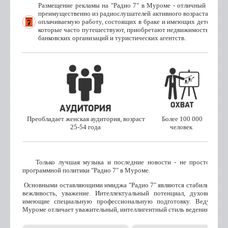
Размещение рекламы на "Радио 7" в Муроме - отличный выбор
преимущественно из радиослушателей активного возраста с ши
оплачиваемую работу, состоящих в браке и имеющих детей. Это
которые часто путешествуют, приобретают недвижимость и тран
банковских организаций и туристических агентств.
Преобладает женская аудитория, возраст
Более 100 000
г.
25-54 года
человек
Только лучшая музыка и последние новости - не просто реклам
программной политики "Радио 7" в Муроме.
Основными оставляющими имиджа "Радио 7" являются стабильность, д
вежливость, уважение. Интеллектуальный потенциал, духовную 
имеющие специальную профессиональную подготовку. Ведущих 
Муроме отличает уважительный, интеллигентный стиль ведения эфира,