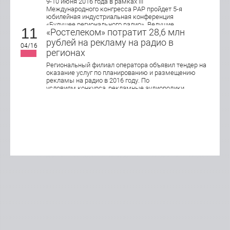
9-10 июня 2016 года в рамках III
Международного конгресса РАР пройдет 5-я
юбилейная индустриальная конференция
«Будущее регионального радио». Ведущие
11
«Ростелеком» потратит 28,6 млн
эксперты индустрии обсудят актуальные
подходы в управлении, продажах и маркетинге
рублей на рекламу на радио в
04/16
локального радио, юридические и
регионах
организационные аспекты работы
современной региональной радиостанции.
Региональный филиал оператора объявил тендер на
оказание услуг по планированию и размещению
рекламы на радио в 2016 году. По
условиям конкурса, рекламные аудиоролики
хронометражем 15 и 30 секунд будут
транслироваться в Кирове, Нижнем Новгороде,
Оренбурге, Пензе, Саранске, Самаре, Тольятти,
Саратове, Ижевске, Ульяновске и Чебоксарах.