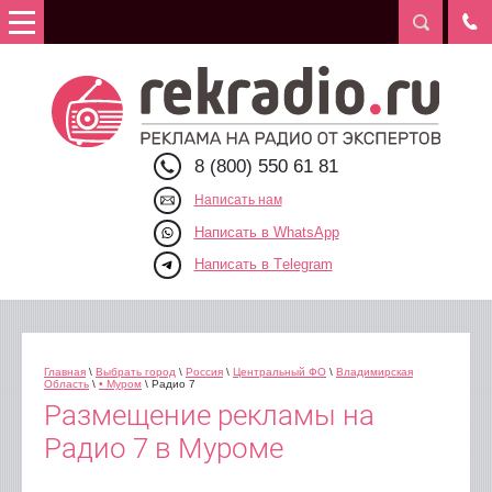
8 (800) 550 61 81
Написать нам
Написать в WhatsApp
Написать в Telegram
Главная
\
Выбрать город
\
Россия
\
Центральный ФО
\
Владимирская
Область
\
• Муром
\ Радио 7
Размещение рекламы на
Радио 7 в Муроме