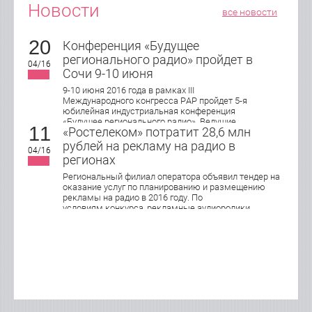
Новости
все новости
20
Конференция «Будущее
регионального радио» пройдет в
04/16
Сочи 9-10 июня
9-10 июня 2016 года в рамках III
Международного конгресса РАР пройдет 5-я
юбилейная индустриальная конференция
«Будущее регионального радио». Ведущие
11
«Ростелеком» потратит 28,6 млн
эксперты индустрии обсудят актуальные
подходы в управлении, продажах и маркетинге
рублей на рекламу на радио в
04/16
локального радио, юридические и
регионах
организационные аспекты работы
современной региональной радиостанции.
Региональный филиал оператора объявил тендер на
оказание услуг по планированию и размещению
рекламы на радио в 2016 году. По
условиям конкурса, рекламные аудиоролики
хронометражем 15 и 30 секунд будут
транслироваться в Кирове, Нижнем Новгороде,
Оренбурге, Пензе, Саранске, Самаре, Тольятти,
Саратове, Ижевске, Ульяновске и Чебоксарах.