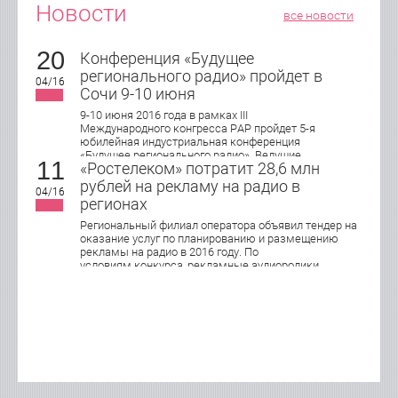
Новости
все новости
20
Конференция «Будущее
регионального радио» пройдет в
04/16
Сочи 9-10 июня
9-10 июня 2016 года в рамках III
Международного конгресса РАР пройдет 5-я
юбилейная индустриальная конференция
«Будущее регионального радио». Ведущие
11
«Ростелеком» потратит 28,6 млн
эксперты индустрии обсудят актуальные
подходы в управлении, продажах и маркетинге
рублей на рекламу на радио в
04/16
локального радио, юридические и
регионах
организационные аспекты работы
современной региональной радиостанции.
Региональный филиал оператора объявил тендер на
оказание услуг по планированию и размещению
рекламы на радио в 2016 году. По
условиям конкурса, рекламные аудиоролики
хронометражем 15 и 30 секунд будут
транслироваться в Кирове, Нижнем Новгороде,
Оренбурге, Пензе, Саранске, Самаре, Тольятти,
Саратове, Ижевске, Ульяновске и Чебоксарах.