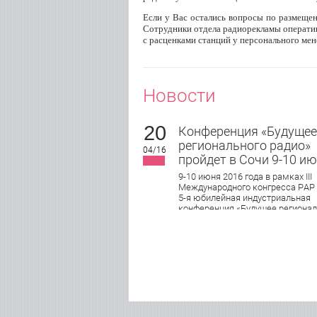
Если у Вас остались вопросы по размеще
Сотрудники отдела радиорекламы оператив
с расценками станций у персонального ме
Новости
20
Конференция «Будущее
регионального радио»
04/16
пройдет в Сочи 9-10 и
9-10 июня 2016 года в рамках III
Международного конгресса РАР
5-я юбилейная индустриальная
конференция «Будущее регионал
радио». Ведущие эксперты инду
обсудят актуальные подходы в
управлении, продажах и маркети
локального радио, юридические 
организационные аспекты рабо
современной региональной
радиостанции.