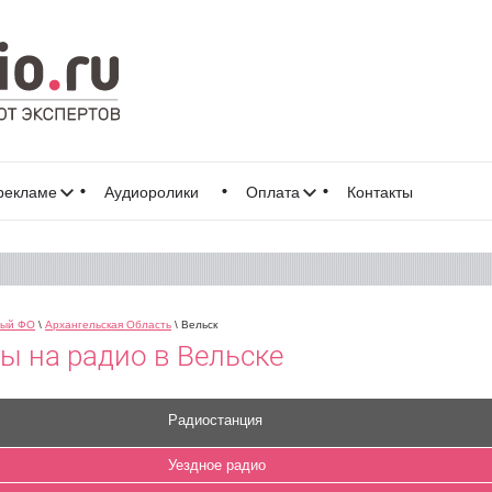
рекламе
Аудиоролики
Оплата
Контакты
ный ФО
\
Архангельская Область
\ Вельск
 на радио в Вельске