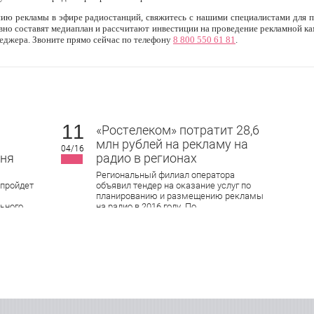
нию рекламы в эфире радиостанций, свяжитесь с нашими специалистами для п
но составят медиаплан и рассчитают инвестиции на проведение рекламной ка
неджера. Звоните прямо сейчас по телефону
8 800 550 61 81
.
11
«Ростелеком» потратит 28,6
млн рублей на рекламу на
04/16
юня
радио в регионах
Региональный филиал оператора
 пройдет
объявил тендер на оказание услуг по
планированию и размещению рекламы
ьного
на радио в 2016 году. По
стрии
условиям конкурса, рекламные
аудиоролики хронометражем 15 и 30
нге
секунд будут транслироваться в Кирове,
и
Нижнем Новгороде, Оренбурге, Пензе,
ты
Саранске, Самаре, Тольятти, Саратове,
Ижевске, Ульяновске и Чебоксарах.