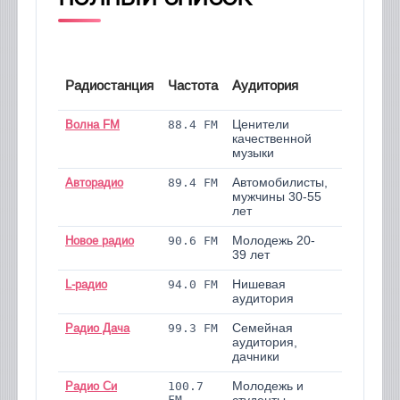
Территор
Радиостанция
Частота
Аудитория
вещания
Волна FM
88.4 FM
Ценители
Артёмовск
и район
качественной
музыки
Авторадио
89.4 FM
Автомобилисты,
Артёмовск
и район
мужчины 30-55
лет
Новое радио
90.6 FM
Молодежь 20-
Артёмовск
и район
39 лет
L-радио
94.0 FM
Нишевая
Артёмовск
и район
аудитория
Радио Дача
99.3 FM
Семейная
Артёмовск
и район
аудитория,
дачники
Радио Си
100.7
Молодежь и
Артёмовск
FM
и район