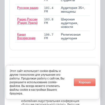
студенты
Русское радио
101.4
Аудитория 35+,
Артёмовск
FM
и район
женщины
Радио России
103.8
Широкая
Артёмовск
(Радио Урала)
FM
и район
аудитория,
новости
Канал
106.7
Религиозная
Артёмовск
Воскресение
FM
и район
аудитория
Новости
все новости
Этот сайт использует cookie-файлы и
другие технологии для улучшения его
20
Конференция «Будущее
работы. Продолжая работу с сайтом, Вы
Хорошо
разрешаете использование cookie-
регионального радио» пройдет в
04/16
файлов. Вы всегда можете отключить
Сочи 9-10 июня
файлы cookie в настройках Вашего
браузера.
9-10 июня 2016 года в рамках III
Международного конгресса РАР пройдет 5-я
юбилейная индустриальная конференция
«Будущее регионального радио». Ведущие