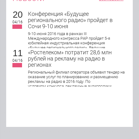
20
Конференция «Будущее
регионального радио» пройдет в
04/16
Сочи 9-10 июня
9-10 июня 2016 года в рамках III
Международного конгресса РАР пройдет 5-я
юбилейная индустриальная конференция
«Будущее регионального радио». Ведущие
11
«Ростелеком» потратит 28,6 млн
эксперты индустрии обсудят актуальные
подходы в управлении, продажах и маркетинге
рублей на рекламу на радио в
04/16
локального радио, юридические и
регионах
организационные аспекты работы
современной региональной радиостанции.
Региональный филиал оператора объявил тендер на
оказание услуг по планированию и размещению
рекламы на радио в 2016 году. По
условиям конкурса, рекламные аудиоролики
хронометражем 15 и 30 секунд будут
транслироваться в Кирове, Нижнем Новгороде,
Оренбурге, Пензе, Саранске, Самаре, Тольятти,
Саратове, Ижевске, Ульяновске и Чебоксарах.