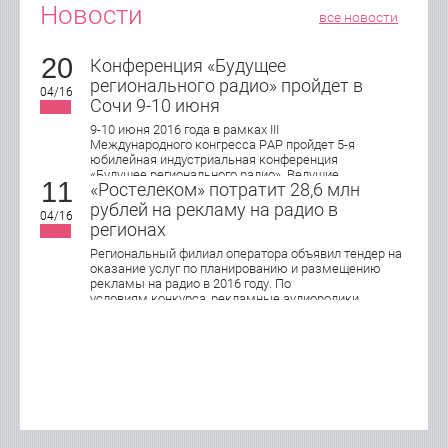
Новости
все новости
20
Конференция «Будущее
регионального радио» пройдет в
04/16
Сочи 9-10 июня
9-10 июня 2016 года в рамках III
Международного конгресса РАР пройдет 5-я
юбилейная индустриальная конференция
«Будущее регионального радио». Ведущие
11
«Ростелеком» потратит 28,6 млн
эксперты индустрии обсудят актуальные
подходы в управлении, продажах и маркетинге
рублей на рекламу на радио в
04/16
локального радио, юридические и
регионах
организационные аспекты работы
современной региональной радиостанции.
Региональный филиал оператора объявил тендер на
оказание услуг по планированию и размещению
рекламы на радио в 2016 году. По
условиям конкурса, рекламные аудиоролики
хронометражем 15 и 30 секунд будут
транслироваться в Кирове, Нижнем Новгороде,
Оренбурге, Пензе, Саранске, Самаре, Тольятти,
Саратове, Ижевске, Ульяновске и Чебоксарах.